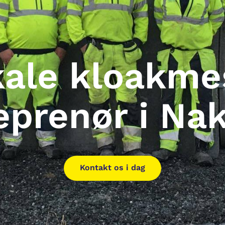
kale kloakme
eprenør i Na
Kontakt os i dag