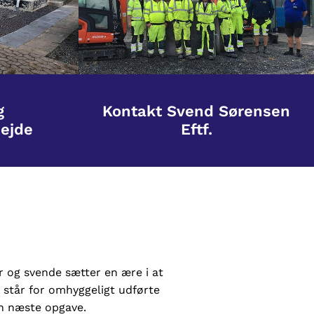
g
Kontakt Svend Sørensen
ejde
Eftf.
r og svende sætter en ære i at
i står for omhyggeligt udførte
in næste opgave.