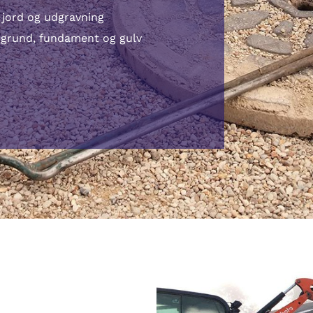
 jord og udgravning
 grund, fundament og gulv