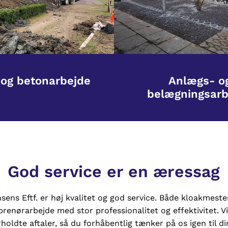
 og betonarbejde
Anlægs- o
belægningsarb
God service er en æressag
ns Eftf. er høj kvalitet og god service. Både kloakmeste
renørarbejde med stor professionalitet og effektivitet. V
holdte aftaler, så du forhåbentlig tænker på os igen til d