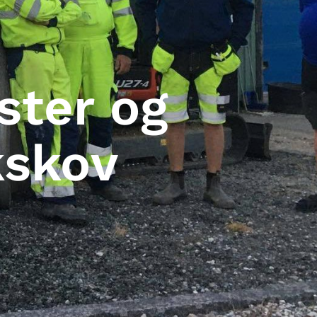
ster og
kskov