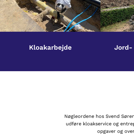
Kloakarbejde
Jord-
Nøgleordene hos Svend Sørense
udføre kloakservice og entrep
opgaver og over