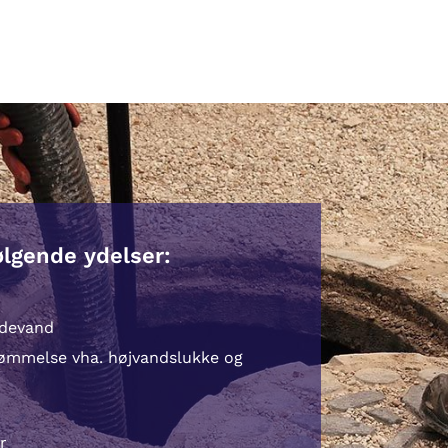
ølgende ydelser:
ldevand
vømmelse vha. højvandslukke og
r