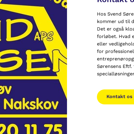
Hos Svend Søren
kommer ud til di
Det er også kl
forløbet. Hvad 
eller vedligehol
for professione
entreprenøropga
Sørensens Eftf.
specialløsninger
Kontakt os 