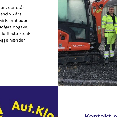
on, der står i
 end 25 års
ørvirksomheden
ludført opgave.
de fleste kloak-
rygge hænder
Kontakt o