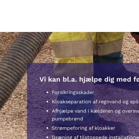
Vi kan bl.a. hjælpe dig med f
Forsikringsskader
Kloakseparation af regnvand og spi
Afhjælpe vand i kælderen og overs
pumpebrønd
Strømpeforing af kloakker
Dræning af tilstoppede installatione